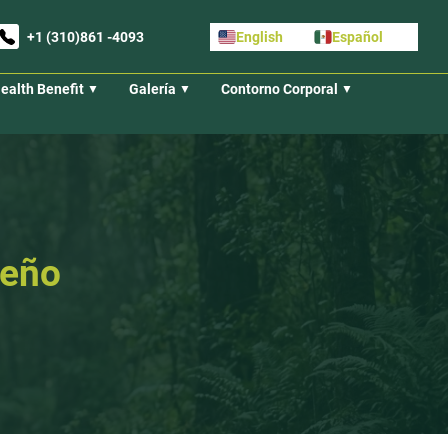
+1 (310)861 -4093
English
Español
ealth Benefit
Galería
Contorno Corporal
ueño