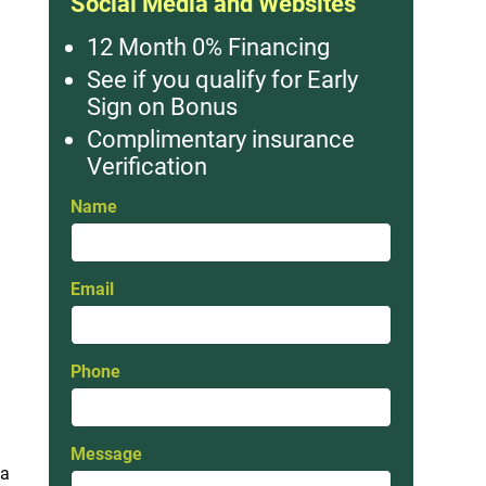
Social Media and Websites
12 Month 0% Financing
See if you qualify for Early
Sign on Bonus
Complimentary insurance
Verification
Name
l
Email
Phone
Message
la