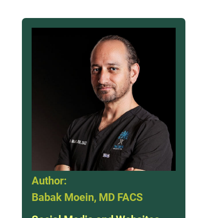
Author:
Babak Moein, MD FACS