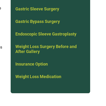
e
Gastric Sleeve Surgery
Gastric Bypass Surgery
Endoscopic Sleeve Gastroplasty
Weight Loss Surgery Before and
os
After Gallery
Insurance Option
Weight Loss Medication